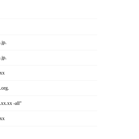
.jp.
.jp.
.xx
.org.
xx.xx -all"
.xx