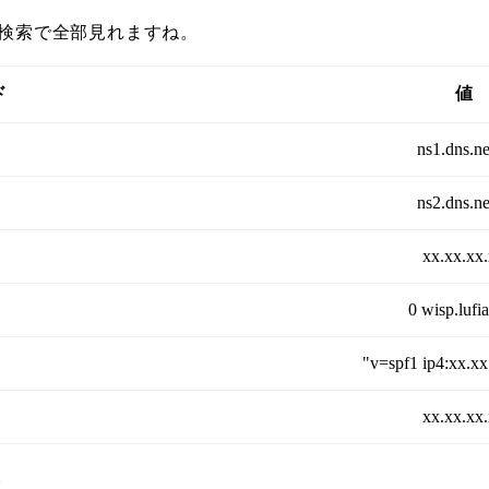
s検索で全部見れますね。
ド
値
ns1.dns.ne
ns2.dns.ne
xx.xx.xx
0 wisp.lufia
"v=spf1 ip4:xx.xx.
xx.xx.xx
。