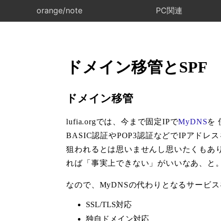
orange/note
PC関連
ドメイン移管とSPF
ドメイン移管
lufia.orgでは、今まで固定IPで
MyDNS
を
BASIC認証やPOP3認証などでIPア
狙われるとは思いませんし思いたくもあり
れば「事実上できない」がいいなあ、と
なので、MyDNSの代わりとなるサービ
SSL/TLS対応
独自ドメイン対応