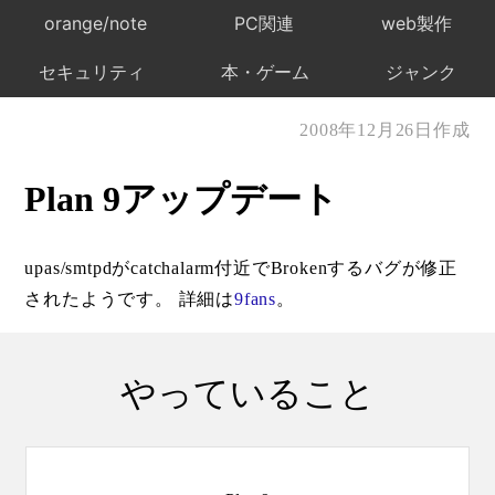
orange/note
PC関連
web製作
セキュリティ
本・ゲーム
ジャンク
2008年12月26日作成
Plan 9アップデート
upas/smtpdがcatchalarm付近でBrokenするバグが修正
されたようです。 詳細は
9fans
。
やっていること