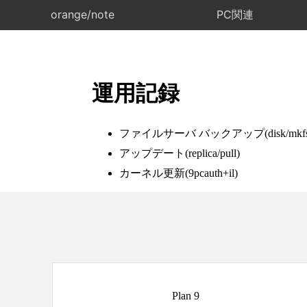
orange/note
PC関連
運用記録
ファイルサーバ バックアップ(disk/mkfs
アップデート(replica/pull)
カーネル更新(9pcauth+il)
Plan 9